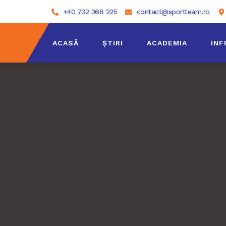
+40 732 368 225
contact@sportteam.ro
ACASĂ
ȘTIRI
ACADEMIA
IN