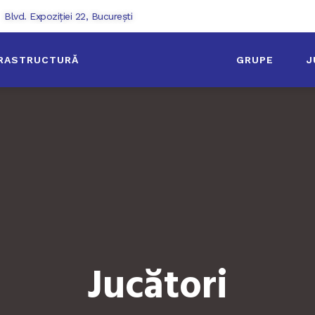
Blvd. Expoziției 22, București
FRASTRUCTURĂ
GRUPE
J
Jucători