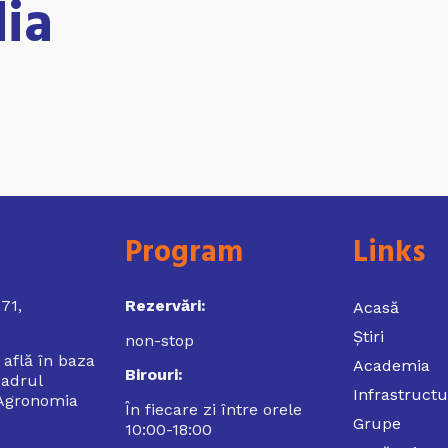
ia
Program
Links
71,
Rezervări:
Acasă
Știri
non-stop
 află în baza
Academia
Birouri:
cadrul
Infrastruct
 Agronomia
În fiecare zi între orele
Grupe
10:00-18:00